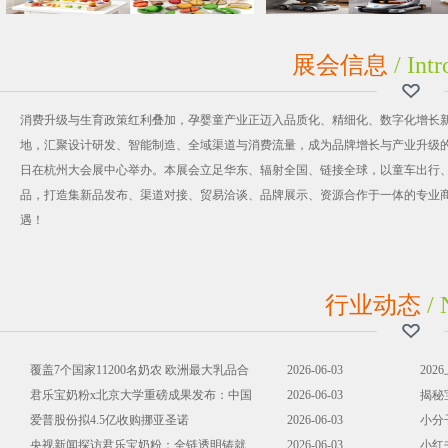
展会信息
/ Intr
消费升级与生育政策红利叠加，孕婴童产业正迈入品质化、精细化、数字化增长
地，汇聚设计研发、智能制造、全域渠道与消费流量，成为品牌增长与产业升级的核心枢纽
日在杭州大会展中心举办。本展会立足华东、辐射全国、链接全球，以童车出行
品，打造集新品发布、渠道对接、贸易洽谈、品牌展示、资源合作于一体的专业
遇！
行业动态
/ 
覆盖7个国家11200名奶农 欧洲最大乳品合
2026-06-03
20
作社诞生
君乐宝奶粉x北京大学重磅成果发布：中国
2026-06-03
素矿
揭秘
多民族母乳
爱普股份拟4.5亿收购挪亚圣诺
2026-06-03
方，
小分
央视新闻探访君乐宝奶粉：全链透明铸就
2026-06-03
小红